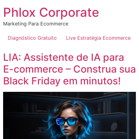
Phlox Corporate
Marketing Para Ecommerce
Diagnóstico Gratuito
Live Estratégia Ecommerce
LIA: Assistente de IA para
E-commerce – Construa sua
Black Friday em minutos!